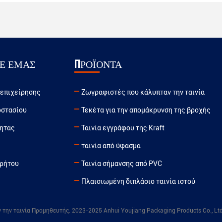
Ε ΕΜΆΣ
ΠΡΟΪΌΝΤΑ
 επιχείρησης
Ζωγραφιστές που κάλυπταν την ταινία
οστασίου
Τεκέτα για την απομάκρυνση της βροχής
τητας
Ταινία εγγράφου της Kraft
ταινία από ύφασμα
ρρήτου
Ταινία σήμανσης από PVC
Πλαισιωμένη διπλάσιο ταινία ιστού
ην ταινία Προμηθευτής. 2023-2025 Anhui Youjiang Packaging Products Co., Ltd