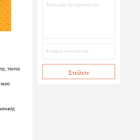
ης, ταινία
Στείλετε
τικού
νονικής