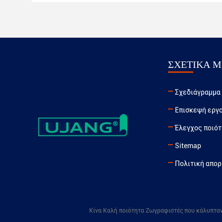
ΣΧΕΤΙΚΆ Μ
Σχεδιάγραμμα
Επισκεψή εργ
Έλεγχος ποιό
Sitemap
Πολιτική απο
Κίνα Καλή ποιότητα Ζωγραφιστές που κάλυπταν τ