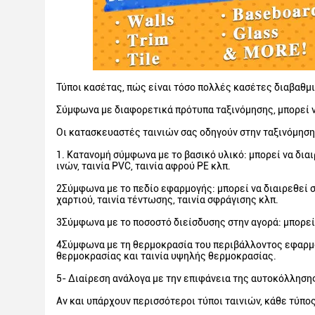
Τύποι κασέτας, πώς είναι τόσο πολλές κασέτες διαβαθμ
Σύμφωνα με διαφορετικά πρότυπα ταξινόμησης, μπορεί 
Οι κατασκευαστές ταινιών σας οδηγούν στην ταξινόμηση
1. Κατανομή σύμφωνα με το βασικό υλικό: μπορεί να διαιρ
ινών, ταινία PVC, ταινία αφρού PE κλπ.
2Σύμφωνα με το πεδίο εφαρμογής: μπορεί να διαιρεθεί σε
χαρτιού, ταινία τέντωσης, ταινία σφράγισης κλπ.
3Σύμφωνα με το ποσοστό διείσδυσης στην αγορά: μπορεί ν
4Σύμφωνα με τη θερμοκρασία του περιβάλλοντος εφαρμογ
θερμοκρασίας και ταινία υψηλής θερμοκρασίας.
5- Διαίρεση ανάλογα με την επιφάνεια της αυτοκόλλησης
Αν και υπάρχουν περισσότεροι τύποι ταινιών, κάθε τύπος 