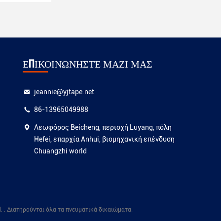
ΕΠΙΚΟΙΝΩΝΉΣΤΕ ΜΑΖΊ ΜΑΣ
jeannie@yjtape.net
86-13965049988
Λεωφόρος Beicheng, περιοχή Luyang, πόλη
Hefei, επαρχία Anhui, βιομηχανική επένδυση
Chuangzhi world
. . Διατηρούνται όλα τα πνευματικά δικαιώματα.