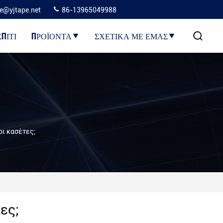
ie@yjtape.net
86-13965049988
ΣΠΊΤΙ
ΠΡΟΪΌΝΤΑ
ΣΧΕΤΙΚΆ ΜΕ ΕΜΆΣ
οι κασέτες;
ες;