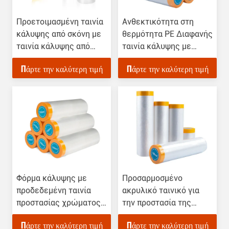
Προετοιμασμένη ταινία
Ανθεκτικότητα στη
κάλυψης από σκόνη με
θερμότητα PE Διαφανής
ταινία κάλυψης από
ταινία κάλυψης με
χαρτί Washi
ταινία PPF Φόρμα
Πάρτε την καλύτερη τιμή
Πάρτε την καλύτερη τιμή
έπιπλα Αμυδρό
Φόρμα κάλυψης με
Προσαρμοσμένο
προδεδεμένη ταινία
ακρυλικό ταινικό για
προστασίας χρώματος
την προστασία της
αυτοκινήτων
επιφάνειας
Πάρτε την καλύτερη τιμή
Πάρτε την καλύτερη τιμή