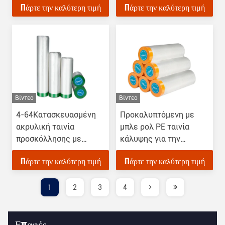
Πάρτε την καλύτερη τιμή
Πάρτε την καλύτερη τιμή
την προστασία της
επιφάνειας κατά τη
διάρκεια της
ζωγραφικής
Βίντεο
Βίντεο
4-64Κατασκευασμένη
Προκαλυπτόμενη με
ακρυλική ταινία
μπλε ρολ PE ταινία
προσκόλλησης με
κάλυψης για την
προεισαρτήματα για
προστασία των
Πάρτε την καλύτερη τιμή
Πάρτε την καλύτερη τιμή
διακόσμηση
επιφανειών κατά τη
διάρκεια της
ζωγραφικής
1
2
3
4
Επαφές