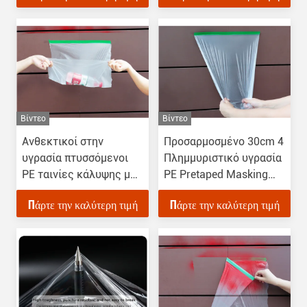
Βίντεο
Βίντεο
Ανθεκτικοί στην
Προσαρμοσμένο 30cm 4
υγρασία πτυσσόμενοι
Πλημμυριστικό υγρασία
PE ταινίες κάλυψης με
PE Pretaped Masking
προδεδεμένη ταινία
Film για την προστασία
Πάρτε την καλύτερη τιμή
Πάρτε την καλύτερη τιμή
προστατεύουν τις
συσκευασίας
επιφάνειες κατά τη
διάρκεια της
ζωγραφικής