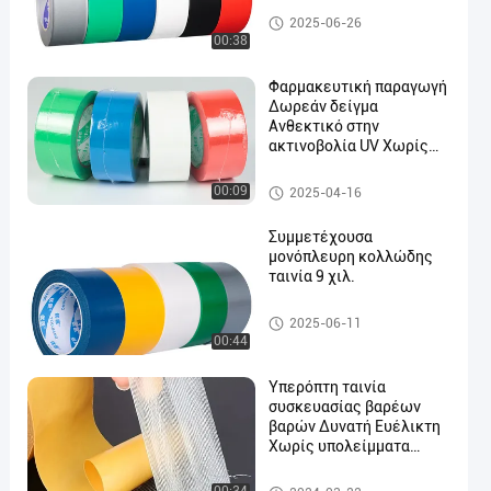
ταινία από ύφασμα
2025-06-26
00:38
Φαρμακευτική παραγωγή
Δωρεάν δείγμα
Ανθεκτικό στην
ακτινοβολία UV Χωρίς
υπολείμματα Ταινία
γύψας PE με βάση την
ταινία από ύφασμα
00:09
2025-04-16
κάλυψη της κάλυψης
Ταινία υψηλής κοπής
Συμμετέχουσα
μονόπλευρη κολλώδης
ταινία 9 χιλ.
ταινία από ύφασμα
2025-06-11
00:44
Υπερόπτη ταινία
συσκευασίας βαρέων
βαρών Δυνατή Ευέλικτη
Χωρίς υπολείμματα
Βιομηχανική αντοχή
ταινία από ύφασμα