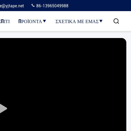
ie@yjtape.net
86-13965049988
ΣΠΊΤΙ
ΠΡΟΪΌΝΤΑ
ΣΧΕΤΙΚΆ ΜΕ ΕΜΆΣ
Play
Video