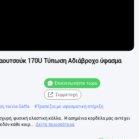
καουτσούκ 170U Τύπωση Αδιάβροχο ύφασμα
Επικοινωνήστε τώρα
Συμμετοχή
η ταινία Gaffa
#
Τραπέζια με υφασματική στήριξη
ισχυρή, φυσική ελαστική κόλλα.. Η ασημένια κορδέλα μας αντέχει
εδόν κάθε καιρ...
Δείτε περισσότερα