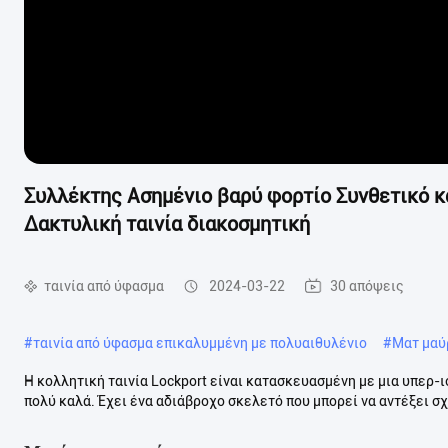
Συλλέκτης Ασημένιο βαρύ φορτίο Συνθετικό 
Δακτυλική ταινία διακοσμητική
ταινία από ύφασμα
2024-03-22
30 απόψεις
#
ταινία από ύφασμα επικαλυμμένη με πολυαιθυλένιο
#
Ματ μαύρ
Η κολλητική ταινία Lockport είναι κατασκευασμένη με μια υπερ-
πολύ καλά. Έχει ένα αδιάβροχο σκελετό που μπορεί να αντέξει σχ