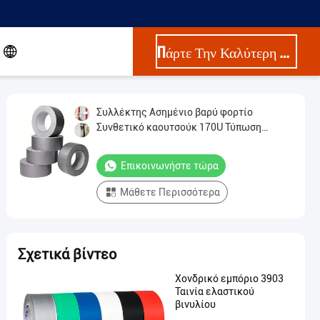
Πάρτε Την Καλύτερη Τιμή
Συλλέκτης Ασημένιο βαρύ φορτίο
Συνθετικό καουτσούκ 170U Τύπωση
Αδιάβροχο ύφασμα Δακτυλική ταινία
διακοσμητική
Επικοινωνήστε τώρα
Μάθετε Περισσότερα
Σχετικά βίντεο
Χονδρικό εμπόριο 3903
Ταινία ελαστικού
βινυλίου