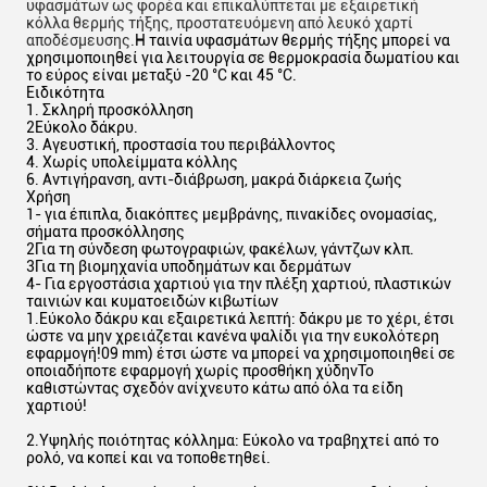
υφασμάτων ως φορέα και επικαλύπτεται με εξαιρετική
κόλλα θερμής τήξης, προστατευόμενη από λευκό χαρτί
αποδέσμευσης.
Η ταινία υφασμάτων θερμής τήξης μπορεί να
χρησιμοποιηθεί για λειτουργία σε θερμοκρασία δωματίου και
το εύρος είναι μεταξύ -20 °C και 45 °C.
Ειδικότητα
1. Σκληρή προσκόλληση
2Εύκολο δάκρυ.
3. Αγευστική, προστασία του περιβάλλοντος
4. Χωρίς υπολείμματα κόλλης
6. Αντιγήρανση, αντι-διάβρωση, μακρά διάρκεια ζωής
Χρήση
1- για έπιπλα, διακόπτες μεμβράνης, πινακίδες ονομασίας,
σήματα προσκόλλησης
2Για τη σύνδεση φωτογραφιών, φακέλων, γάντζων κλπ.
3Για τη βιομηχανία υποδημάτων και δερμάτων
4- Για εργοστάσια χαρτιού για την πλέξη χαρτιού, πλαστικών
ταινιών και κυματοειδών κιβωτίων
1.Εύκολο δάκρυ και εξαιρετικά λεπτή: δάκρυ με το χέρι, έτσι
ώστε να μην χρειάζεται κανένα ψαλίδι για την ευκολότερη
εφαρμογή!09 mm) έτσι ώστε να μπορεί να χρησιμοποιηθεί σε
οποιαδήποτε εφαρμογή χωρίς προσθήκη χύδηνΤο
καθιστώντας σχεδόν ανίχνευτο κάτω από όλα τα είδη
χαρτιού!
2.Υψηλής ποιότητας κόλλημα: Εύκολο να τραβηχτεί από το
ρολό, να κοπεί και να τοποθετηθεί.