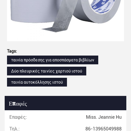
Tags:
ταινία πρόσδεσης για αποσπάσματα βιβλίων
Δύο πλευρικές ταινίες χαρτιού ιστού
ταινία αυτοκόλλησης ιστού
Επαφές
Επαφές:
Miss. Jeannie Hu
Τηλ.:
86-13965049988