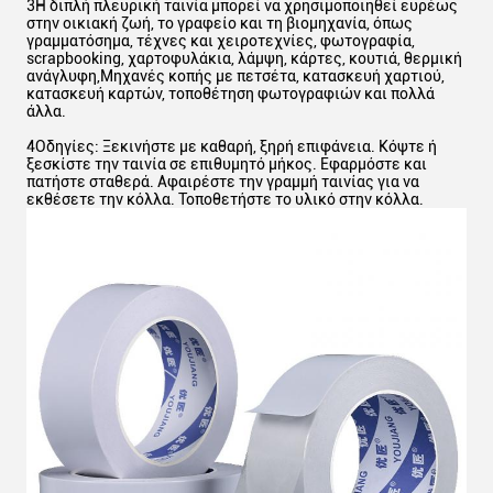
3Η διπλή πλευρική ταινία μπορεί να χρησιμοποιηθεί ευρέως
στην οικιακή ζωή, το γραφείο και τη βιομηχανία, όπως
γραμματόσημα, τέχνες και χειροτεχνίες, φωτογραφία,
scrapbooking, χαρτοφυλάκια, λάμψη, κάρτες, κουτιά, θερμική
ανάγλυφη,Μηχανές κοπής με πετσέτα, κατασκευή χαρτιού,
κατασκευή καρτών, τοποθέτηση φωτογραφιών και πολλά
άλλα.
4Οδηγίες: Ξεκινήστε με καθαρή, ξηρή επιφάνεια. Κόψτε ή
ξεσκίστε την ταινία σε επιθυμητό μήκος. Εφαρμόστε και
πατήστε σταθερά. Αφαιρέστε την γραμμή ταινίας για να
εκθέσετε την κόλλα. Τοποθετήστε το υλικό στην κόλλα.