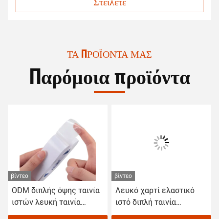
Στείλετε
ΤΑ ΠΡΟΪΌΝΤΑ ΜΑΣ
Παρόμοια προϊόντα
βίντεο
βίντεο
ODM διπλής όψης ταινία
Λευκό χαρτί ελαστικό
ιστών λευκή ταινία
ιστό διπλή ταινία
Washi για χειροτεχνία
αυτοκόλλητο για το σπίτι