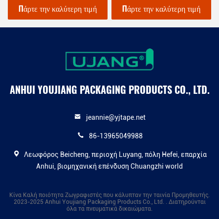
Γραφείο Σχολή DIY
Πάρτε την καλύτερη τιμή
Πάρτε την καλύτερη τιμή
χειροτεχνία
ANHUI YOUJIANG PACKAGING PRODUCTS CO., LTD.
jeannie@yjtape.net
86-13965049988
Λεωφόρος Beicheng, περιοχή Luyang, πόλη Hefei, επαρχία
Anhui, βιομηχανική επένδυση Chuangzhi world
Κίνα Καλή ποιότητα Ζωγραφιστές που κάλυπταν την ταινία Προμηθευτής.
2023-2025 Anhui Youjiang Packaging Products Co., Ltd. . Διατηρούνται
όλα τα πνευματικά δικαιώματα.