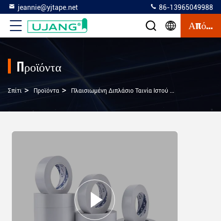
jeannie@yjtape.net
86-13965049988
Απόσπασμα
Προϊόντα
>
>
>
Σπίτι
Προϊόντα
Πλαισιωμένη Διπλάσιο Ταινία Ιστού
Ζεστή Τήξη Δι