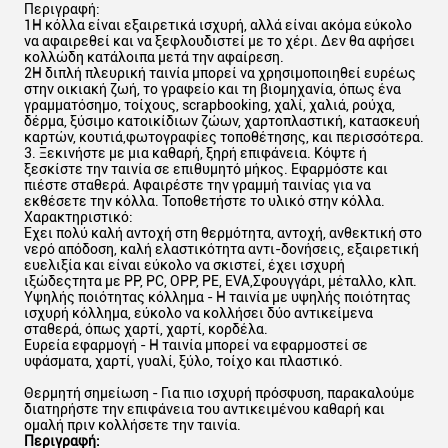
Περιγραφή:
1Η κόλλα είναι εξαιρετικά ισχυρή, αλλά είναι ακόμα εύκολο
να αφαιρεθεί και να ξεφλουδιστεί με το χέρι. Δεν θα αφήσει
κολλώδη κατάλοιπα μετά την αφαίρεση.
2Η διπλή πλευρική ταινία μπορεί να χρησιμοποιηθεί ευρέως
στην οικιακή ζωή, το γραφείο και τη βιομηχανία, όπως ένα
γραμματόσημο, τοίχους, scrapbooking, χαλί, χαλιά, ρούχα,
δέρμα, ξύσιμο κατοικίδιων ζώων, χαρτοπλαστική, κατασκευή
καρτών, κουτιά,φωτογραφίες τοποθέτησης, και περισσότερα.
3. Ξεκινήστε με μια καθαρή, ξηρή επιφάνεια. Κόψτε ή
ξεσκίστε την ταινία σε επιθυμητό μήκος. Εφαρμόστε και
πιέστε σταθερά. Αφαιρέστε την γραμμή ταινίας για να
εκθέσετε την κόλλα. Τοποθετήστε το υλικό στην κόλλα.
Χαρακτηριστικό:
Έχει πολύ καλή αντοχή στη θερμότητα, αντοχή, ανθεκτική στο
νερό απόδοση, καλή ελαστικότητα αντι-δονήσεις, εξαιρετική
ευελιξία και είναι εύκολο να σκιστεί, έχει ισχυρή
ιξώδεςτητα με PP, PC, OPP, PE, EVA,Σφουγγάρι, μέταλλο, κλπ.
Υψηλής ποιότητας κόλλημα - Η ταινία με υψηλής ποιότητας
ισχυρή κόλλημα, εύκολο να κολλήσει δύο αντικείμενα
σταθερά, όπως χαρτί, χαρτί, κορδέλα.
Ευρεία εφαρμογή - Η ταινία μπορεί να εφαρμοστεί σε
υφάσματα, χαρτί, γυαλί, ξύλο, τοίχο και πλαστικό.
Θερμητή σημείωση - Για πιο ισχυρή πρόσφυση, παρακαλούμε
διατηρήστε την επιφάνεια του αντικειμένου καθαρή και
ομαλή πριν κολλήσετε την ταινία.
Περιγραφή: