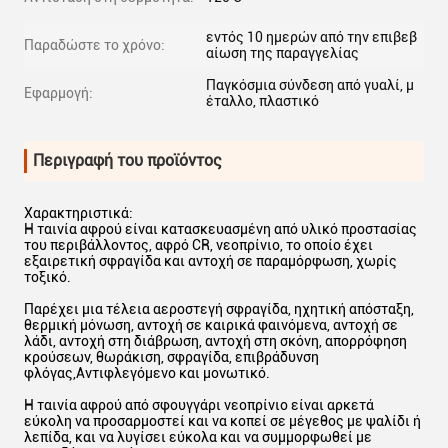
εντός 10 ημερών από την επιβεβ
Παραδώστε το χρόνο:
αίωση της παραγγελίας
Παγκόσμια σύνδεση από γυαλί, μ
Εφαρμογή:
έταλλο, πλαστικό
Περιγραφή του προϊόντος
Χαρακτηριστικά:
Η ταινία αφρού είναι κατασκευασμένη από υλικό προστασίας
του περιβάλλοντος, αφρό CR, νεοπρίνιο, το οποίο έχει
εξαιρετική σφραγίδα και αντοχή σε παραμόρφωση, χωρίς
τοξικό.
Παρέχει μια τέλεια αεροστεγή σφραγίδα, ηχητική απόσταξη,
θερμική μόνωση, αντοχή σε καιρικά φαινόμενα, αντοχή σε
λάδι, αντοχή στη διάβρωση, αντοχή στη σκόνη, απορρόφηση
κρούσεων, θωράκιση, σφραγίδα, επιβράδυνση
φλόγας,Αντιφλεγόμενο και μονωτικό.
Η ταινία αφρού από σφουγγάρι νεοπρίνιο είναι αρκετά
εύκολη να προσαρμοστεί και να κοπεί σε μέγεθος με ψαλίδι ή
λεπίδα, και να λυγίσει εύκολα και να συμμορφωθεί με