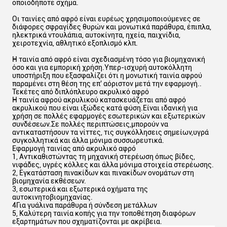
οποιοδήποτε σχήμα.
Οι ταινίες από αφρό είναι ευρέως χρησιμοποιούμενες σε
διάφορες σφραγίδες θυρών και μονωτικά παράθυρα, έπιπλα,
ηλεκτρικά ντουλάπια, αυτοκίνητα, ηχεία, παιχνίδια,
χειροτεχνία, αθλητικό εξοπλισμό κλπ.
Η ταινία από αφρό είναι σχεδιασμένη τόσο για βιομηχανική
όσο και για εμπορική χρήση.Υπερ-ισχυρή αυτοκόλλητη
υποστήριξη που εξασφαλίζει ότι η μονωτική ταινία αφρού
παραμένει στη θέση της επ' αόριστον μετά την εφαρμογή..
Τεκέτες από διπλόπλευρο ακρυλικό αφρό
Η ταινία αφρού ακρυλικού κατασκευάζεται από αφρό
ακρυλικού που είναι ιξώδες κατά φύση.Είναι ιδανική για
χρήση σε πολλές εφαρμογές εσωτερικών και εξωτερικών
συνδέσεων.Σε πολλές περιπτώσεις,μπορούν να
αντικαταστήσουν τα νίττες, τις συγκόλλησεις σημείων,υγρά
συγκολλητικά και άλλα μόνιμα συσσωρευτικά.
Εφαρμογή ταινίας από ακρυλικό αφρό
1, Αντικαθιστώντας τη μηχανική στερέωση όπως βίδες,
νιφάδες, υγρές κόλλες και άλλα μόνιμα στοιχεία στερέωσης.
2, Εγκατάσταση πινακίδων και πινακίδων ονομάτων στη
βιομηχανία εκθέσεων.
3, εσωτερικά και εξωτερικά οχήματα της
αυτοκινητοβιομηχανίας.
4Για γυάλινα παράθυρα ή σύνδεση μετάλλων
5, Καλύτερη ταινία κοπής για την τοποθέτηση διαφόρων
εξαρτημάτων που σχηματίζονται με ακρίβεια.