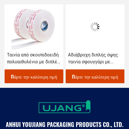
Ταινία από σκουπιδοειδή
Αδιάβροχη διπλής όψης
πολυαιθυλένιο με διπλές
ταινία σφουγγάρι με
πλευρές
επένδυση αυτοκόλλητο
για την
Πάρτε την καλύτερη τιμή
Πάρτε την καλύτερη τιμή
αυτοκινητοβιομηχανία
ANHUI YOUJIANG PACKAGING PRODUCTS CO., LTD.