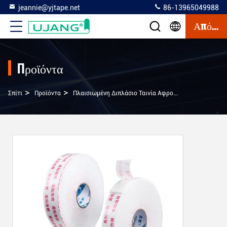
jeannie@yjtape.net
86-13965049988
Απόσπασμα
Προϊόντα
>
>
>
Σπίτι
Προϊόντα
Πλαισιωμένη Διπλάσιο Ταινία Αφρού
Ακρυλική Ρη