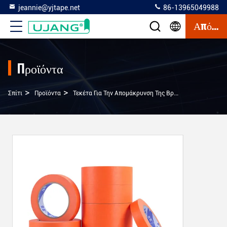
jeannie@yjtape.net
86-13965049988
Απόσπασμα
Προϊόντα
>
>
>
Σπίτι
Προϊόντα
Τεκέτα Για Την Απομάκρυνση Της Βροχής
2′′ Και 