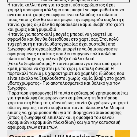
Η ταινία καλλιτέχνη για το χαρτί υδατοχρώματος έχει
χαμηλή πρόσφυση κόλλημα που μπορεί να αφαιρεθεί και να
ανατοπιστεί χωρίς να αφήσει ένα κολλώδες κατάλοιπο
πίσω,Επίσης δεν θα καταστρέψει την εφημερίδα σαςΑυτή η
ταινία χωρίς οξύ δεν θα προκαλέσει καμία βλάβη στο χαρτί
και χωρίς κακή μυρωδιά.
Η ταινία για πορτοκαλί μπογιές μπορεί να γραφτεί με
σφραγίδα και δεν θα διεισδύσει στο χαρτί σας.Έτσι πολύ
τυχερή αυτή η ταινία υδατογραφίας έχει συσταθεί από
ζωγράφο υδατογραφίαςΚαι μπορείτε να δημιουργήσετε
αφαιρούμενες ετικέτες που λειτουργούν πολύ καλά σε
πλαστικά δοχεία, γυάλινα βάζα ή άλλα υλικά.
[Εύκολο ξεφλούδισμα] Η ταινία μάσκεϊνγκ είναι από χαρτί
κρέπ, μπορεί να σχιστεί με το χέρι με απαλή δύναμη.Η
πορτοκαλί ταινία με χαρακτηριστικά χαμηλής ιξώδους που
είναι εύκολο να ξεφλουδιστεί χωρίς καμία βλάβη στο χαρτί
υδατοχρώματος- Πιο αποτελεσματικό και βολικό για τον
ζωγράφο.
[Παράταση εφαρμογής] Η ταινία σχεδιασμού χρησιμοποιείται
για την κάλυψη διαφόρων αντικειμένων ή τη διατήρηση
χαρτιού στη θέση του, ιδανική ως ταινία ζωγράφων για χαρτί
υδατογραφίας, ταινία καμβά και ταινία πλακών κλπ.Μπορεί
επίσης να χρησιμοποιηθεί για τη βιομηχανία διακόσμησης
(όπως η ζωγραφική επίπλων και η ομορφιά του κενού
κεραμικών κεραμικών πλακιδίων) και για την κατασκευή
αφαιρούμενων ετικετών.