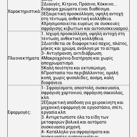
2Διαυγές, Κίτρινο, Πράσινο, Κόκκινο...
διάφορα χρώματα είναι διαθέσιμα.
Χαρακτηριστικά:
3Εξαιρετική προσκόλληση, υψηλή αντοχή
στη τέντωμα, ανθεκτική κολλήθεια.
4Χρησιμοποιείται ευρέως σε συσκευές
σφράγισης κιβωτίων και αυτοσυσκευασμού.
1. Ισχυρή προσκόλληση, υψηλή αντοχή στη
τέντωση, ανθεκτική κολλήθεια.
2Διατίθεται σε διαφορετικό πάχος, πλάτος,
μήκος και χρώμα, ανάλογα με το αίτημα.
3- Αντιγήρανση, αντιδιάβρωση.
Πλεονεκτήματα
4Μακροχρόνια διατήρηση και χωρίς
αποχρωματισμό.
5Καλή ποιότητα και εκτυπώσιμη.
6Προστασία του περιβάλλοντος, ομαλή
κοπή, χωρίς φυσαλίδες, άοσμη, καλή
διαφάνεια.
1- Σφραγίσματα, αποστολή, συσκευασία,
σφράγιση χαρτονιού, σφράγιση σακούλας,
κλπ.
2Εξαιρετική απόδοση για χειροκίνητη και
μηχανική εφαρμογή σε εργοστάσιο, σπίτι,
Εφαρμογές:
εργασία κλπ.
3. Αντιμετωπίστε όλα τα είδη των
μεταφορών βολικά και αυτόματο
συσκευασία μηχανή.
4- Κατάλληλο για σφραγίσματα και
συσκευασίες εμπορευμάτων.