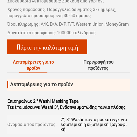
Συσκευασία λεπτομέρειες: Συσκευή από χαρτόνι
Χρόνος παράδοσης: Παραγγελία δείγματος 3-7 ημέρες,
παραγγελία προσαρμοσμένη 30-50 ημέρες
Όροι πληρωμής: Λ/Κ, D/A, D/P, T/T, Western Union, MoneyGram
Δυνατότητα προσφοράς: 100000 κυλίνδρους
Πάρτε την καλύτερη τιμή
Λεπτομέρειες για το
Περιγραφή του
προϊόν
προϊόντος
Λεπτομέρειες για το προϊόν
Επισημαίνω:
2 " Washi Masking Tape
,
Τεκέτα μάσκινγκ Washi 3"
,
Ενδοπνευματώδης ταινία πλύσης
2", 3" Washi ταινία μάσκετινγκ για
Ονομασία του προϊόντος:
εσωτερική ή εξωτερική ζωγραφι
κή