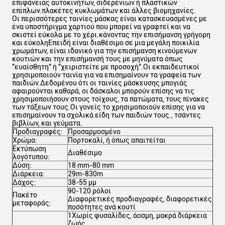
επιφάνειας αυτοκινήτων, σιδερένιων ή πλαστικών
επίπλων.πλακέτες κυκλωμάτων και άλλες βιομηχανίες.
Οι περισσότερες ταινίες μάσκας είναι κατασκευασμένες με
ένα υποστήριγμα χαρτιού που μπορεί να γραφτεί και να
σκιστεί εύκολα με το χέρι.κάνοντας την επισήμανση γρήγορη
και εύκοληΕπειδή είναι διαθέσιμο σε μια μεγάλη ποικιλία
χρωμάτων, είναι ιδανικό για την επισήμανση κινούμενων
κουτιών και την επισήμανσή τους με μηνύματα όπως
"ευαίσθητη" ή "χειριστείτε με προσοχή".Οι εκπαιδευτικοί
χρησιμοποιούν ταινία για να επισημαίνουν τα γραφεία των
παιδιών.Δεδομένου ότι οι ταινίες μάσκευσης μπογιάς
αφαιρούνται καθαρά, οι δάσκαλοι μπορούν επίσης να τις
χρησιμοποιήσουν στους τοίχους, τα πατώματα, τους πίνακες
των τάξεων τους.Οι γονείς το χρησιμοποιούν επίσης για να
επισημαίνουν τα σχολικά είδη των παιδιών τους., τσάντες
βιβλίων, και γεύματα.
Προδιαγραφές:
Προσαρμοσμένο
Χρώμα:
Πορτοκαλί, ή όπως απαιτείται
Εκτύπωση
Διαθέσιμο
λογότυπου:
Δύση:
18 mm-80 mm
Διάρκεια:
29m-830m
Δάχος:
38-55 μμ
90-120 ρόλοι
Πακέτο
Διαφορετικές προδιαγραφές, διαφορετικές
μεταφοράς:
ποσότητες ανά κουτί
1Χωρίς φυσαλίδες, άοσμη, μακρά διάρκεια
ζωής.