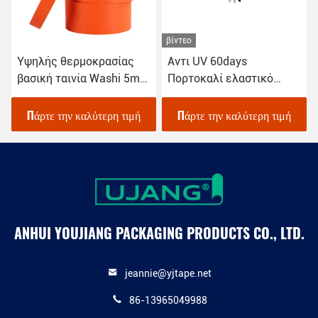
βίντεο
Υψηλής θερμοκρασίας
Αντι UV 60days
βασική ταινία Washi 5mm
Πορτοκαλί ελαστικό
για βαφή αυτοκινήτων
κολλήματος υψηλής
ιξώδους Washi ταινία
Πάρτε την καλύτερη τιμή
Πάρτε την καλύτερη τιμή
μάσκα
ANHUI YOUJIANG PACKAGING PRODUCTS CO., LTD.
jeannie@yjtape.net
86-13965049988