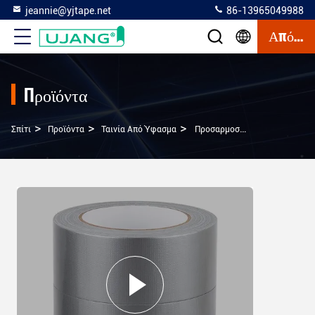
jeannie@yjtape.net
86-13965049988
Απόσπασμα
Προϊόντα
>
>
>
Σπίτι
Προϊόντα
Ταινία Από Ύφασμα
Προσαρμοσμένη Εκτύπωση 220U Ασημένια Εκτύπωση Βαριά Βαρύτητα Γκρι Καουτσούκ Ταινία Με Ακρυλική Κόλλα