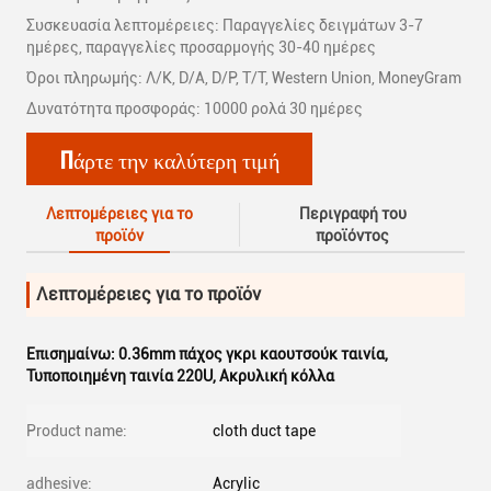
Συσκευασία λεπτομέρειες: Παραγγελίες δειγμάτων 3-7
ημέρες, παραγγελίες προσαρμογής 30-40 ημέρες
Όροι πληρωμής: Λ/Κ, D/A, D/P, T/T, Western Union, MoneyGram
Δυνατότητα προσφοράς: 10000 ρολά 30 ημέρες
Πάρτε την καλύτερη τιμή
Λεπτομέρειες για το
Περιγραφή του
προϊόν
προϊόντος
Λεπτομέρειες για το προϊόν
Επισημαίνω:
0.36mm πάχος γκρι καουτσούκ ταινία
,
Τυποποιημένη ταινία 220U
,
Ακρυλική κόλλα
Product name:
cloth duct tape
adhesive:
Acrylic