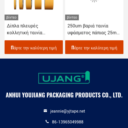
βίντεο
βίντεο
Δίπλα πλευρές
250um βαριά ταινία
κολλητική ταινία
υφάσματος πάπιας 25mm
χρωματισμένου
ταινία στερέωσης Gaffer
ύφασματος για την
Πάρτε την καλύτερη τιμή
Πάρτε την καλύτερη τιμή
επένδυση χαλιών
ANHUI YOUJIANG PACKAGING PRODUCTS CO., LTD.
jeannie@yjtape.net
86-13965049988