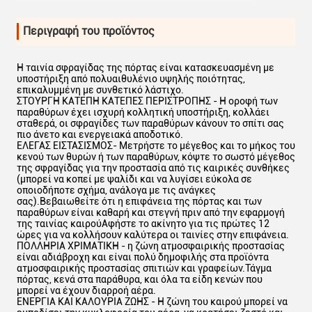
Περιγραφή του προϊόντος
Η ταινία σφραγίδας της πόρτας είναι κατασκευασμένη με
υποστήριξη από πολυαιθυλένιο υψηλής ποιότητας,
επικαλυμμένη με συνθετικό λάστιχο.
ΣΤΟΥΡΓΗ ΚΑΤΕΠΗ ΚΑΤΕΠΕΣ ΠΕΡΙΣΤΡΟΠΗΣ - Η οροφή των
παραθύρων έχει ισχυρή κολλητική υποστήριξη, κολλάει
σταθερά, οι σφραγίδες των παραθύρων κάνουν το σπίτι σας
πιο άνετο και ενεργειακά αποδοτικό.
ΕΛΕΓΑΣ ΕΙΣΤΑΣΙΣΜΟΣ- Μετρήστε το μέγεθος και το μήκος του
κενού των θυρών ή των παραθύρων, κόψτε το σωστό μέγεθος
της σφραγίδας για την προστασία από τις καιρικές συνθήκες
(μπορεί να κοπεί με ψαλίδι και να λυγίσει εύκολα σε
οποιοδήποτε σχήμα, ανάλογα με τις ανάγκες
σας).Βεβαιωθείτε ότι η επιφάνεια της πόρτας και των
παραθύρων είναι καθαρή και στεγνή πριν από την εφαρμογή
της ταινίας καιρούΑφήστε το ακίνητο για τις πρώτες 12
ώρες για να κολλήσουν καλύτερα οι ταινίες στην επιφάνεια.
ΠΟΛΛΗΡΙΑ ΧΡΙΜΑΤΙΚΗ - η ζώνη ατμοσφαιρικής προστασίας
είναι αδιάβροχη και είναι πολύ δημοφιλής στα προϊόντα
ατμοσφαιρικής προστασίας σπιτιών και γραφείων.Τάγμα
πόρτας, κενά στα παράθυρα, και όλα τα είδη κενών που
μπορεί να έχουν διαρροή αέρα.
ΕΝΕΡΓΙΑ ΚΑΙ ΚΑΛΟΥΡΙΑ ΖΩΗΣ - Η ζώνη του καιρού μπορεί να