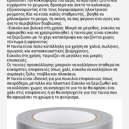
εμποδίσει την κυκλοφορία του αέρα, να κρατήσει ζεστό και
ευχάριστο το χειμώνα, δροσερό και άνετο το καλοκαίρι,
εξοικονομώντας έτσι τους λογαριασμούς ηλεκτρικού
ρεύματος.Και να είσαι καλός σταθμευτής., βοηθά να
μπλοκάρουν το ρεύμα, τη σκόνη, να σας φέρουν ένα υγιές και
άνετο περιβάλλον διαβίωσης.
-Εύκολο και βολικό στη χρήση: Μικρό σε μέγεθος, εύκολο να
αφαιρεθεί και να χρησιμοποιηθεί, η ταινία μας είναι εύκολο
να ξεριζώσει με το χέρι κατακόρυφα και οριζόντια χωρίς
τέντωμα ή αφήνοντας
Η ταινία είναι πολύ κατάλληλη για χρήση σε χαλιά, σωλήνες,
αγωγούς και κατασκευαστικές βιομηχανίες.
Εύκολη στη χρήση, ταιριάζει σε μεγάλες και μικρές
επισκευές.
Οι ταινίες προσκόλλησης μπορούν να κολλήσουν σταθερά σε
εύκαμπτες επιφάνειες όπως χαλί, εύκολα να κολλήσουν σε
συμπαγές ξύλο, τούβλα και πλακάκια.
Η ταινία είναι ιδανική για μια ποικιλία επιφανειών, όπως
σκυρόδεμα, μέταλλο και πλαστικό.Εύκολο να ξεριζωθεί και
να κολλήσει χωρίς να ανησυχείτε για το αν θα αφήσει ένα
χάλι στις επιφάνειες ή αν θα ανησυχείτε για την ταινία που
θα αφαιρέσει το χρώμα ή το φινίρισμα..