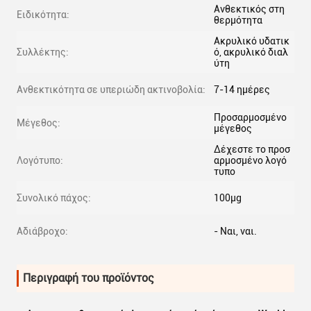
Ανθεκτικός στη
Ειδικότητα:
θερμότητα
Ακρυλικό υδατικ
Συλλέκτης:
ό, ακρυλικό διαλ
ύτη
Ανθεκτικότητα σε υπεριώδη ακτινοβολία:
7-14 ημέρες
Προσαρμοσμένο
Μέγεθος:
μέγεθος
Δέχεστε το προσ
Λογότυπο:
αρμοσμένο λογό
τυπο
Συνολικό πάχος:
100μg
Αδιάβροχο:
- Ναι, ναι.
Περιγραφή του προϊόντος