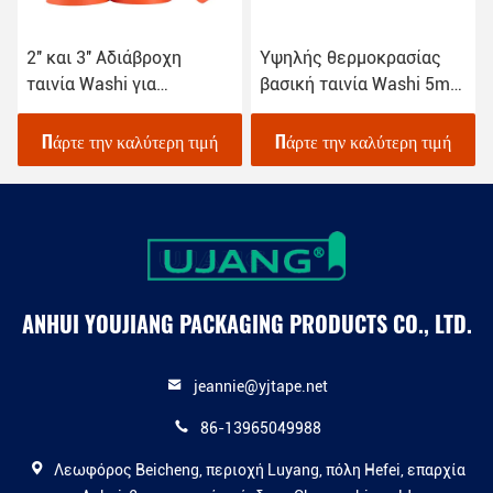
2′′ και 3′′ Αδιάβροχη
Υψηλής θερμοκρασίας
ταινία Washi για
βασική ταινία Washi 5mm
εσωτερική εξωτερική
για βαφή αυτοκινήτων
ζωγραφική
Πάρτε την καλύτερη τιμή
Πάρτε την καλύτερη τιμή
ANHUI YOUJIANG PACKAGING PRODUCTS CO., LTD.
jeannie@yjtape.net
86-13965049988
Λεωφόρος Beicheng, περιοχή Luyang, πόλη Hefei, επαρχία