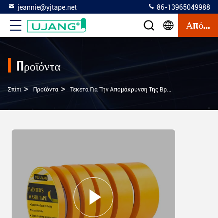
jeannie@yjtape.net
86-13965049988
Απόσπασμα
Προϊόντα
>
>
>
Σπίτι
Προϊόντα
Τεκέτα Για Την Απομάκρυνση Της Βροχής
Ταινία Κ