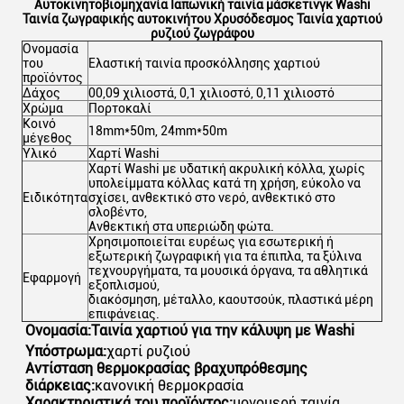
Αυτοκινητοβιομηχανία Ιαπωνική ταινία μάσκετινγκ Washi
Ταινία ζωγραφικής αυτοκινήτου Χρυσόδεσμος Ταινία χαρτιού
ρυζιού ζωγράφου
Ονομασία
του
Ελαστική ταινία προσκόλλησης χαρτιού
προϊόντος
Δάχος
00,09 χιλιοστά, 0,1 χιλιοστό, 0,11 χιλιοστό
Χρώμα
Πορτοκαλί
Κοινό
18mm*50m, 24mm*50m
μέγεθος
Υλικό
Χαρτί Washi
Χαρτί Washi με υδατική ακρυλική κόλλα, χωρίς
υπολείμματα κόλλας κατά τη χρήση, εύκολο να
Ειδικότητα
σχίσει, ανθεκτικό στο νερό, ανθεκτικό στο
σλοβέντο,
Ανθεκτική στα υπεριώδη φώτα.
Χρησιμοποιείται ευρέως για εσωτερική ή
εξωτερική ζωγραφική για τα έπιπλα, τα ξύλινα
τεχνουργήματα, τα μουσικά όργανα, τα αθλητικά
Εφαρμογή
εξοπλισμού,
διακόσμηση, μέταλλο, καουτσούκ, πλαστικά μέρη
επιφάνειας.
Ονομασία:
Ταινία χαρτιού για την κάλυψη με Washi
Υπόστρωμα:
χαρτί ρυζιού
Αντίσταση θερμοκρασίας βραχυπρόθεσμης
διάρκειας:
κανονική θερμοκρασία
Χαρακτηριστικά του προϊόντος:
μονομερή ταινία