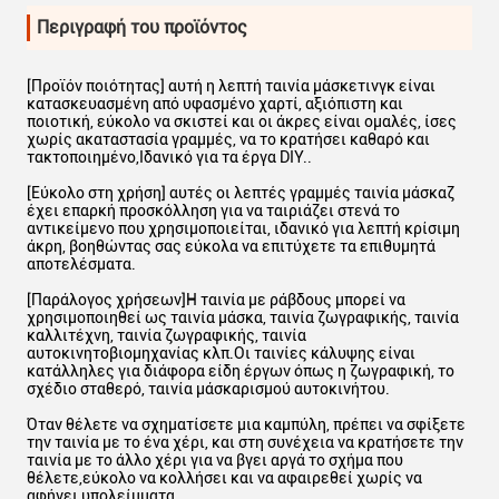
Περιγραφή του προϊόντος
[Προϊόν ποιότητας] αυτή η λεπτή ταινία μάσκετινγκ είναι
κατασκευασμένη από υφασμένο χαρτί, αξιόπιστη και
ποιοτική, εύκολο να σκιστεί και οι άκρες είναι ομαλές, ίσες
χωρίς ακαταστασία γραμμές, να το κρατήσει καθαρό και
τακτοποιημένο,Ιδανικό για τα έργα DIY..
[Εύκολο στη χρήση] αυτές οι λεπτές γραμμές ταινία μάσκαζ
έχει επαρκή προσκόλληση για να ταιριάζει στενά το
αντικείμενο που χρησιμοποιείται, ιδανικό για λεπτή κρίσιμη
άκρη, βοηθώντας σας εύκολα να επιτύχετε τα επιθυμητά
αποτελέσματα.
[Παράλογος χρήσεων]Η ταινία με ράβδους μπορεί να
χρησιμοποιηθεί ως ταινία μάσκα, ταινία ζωγραφικής, ταινία
καλλιτέχνη, ταινία ζωγραφικής, ταινία
αυτοκινητοβιομηχανίας κλπ.Οι ταινίες κάλυψης είναι
κατάλληλες για διάφορα είδη έργων όπως η ζωγραφική, το
σχέδιο σταθερό, ταινία μάσκαρισμού αυτοκινήτου.
Όταν θέλετε να σχηματίσετε μια καμπύλη, πρέπει να σφίξετε
την ταινία με το ένα χέρι, και στη συνέχεια να κρατήσετε την
ταινία με το άλλο χέρι για να βγει αργά το σχήμα που
θέλετε,εύκολο να κολλήσει και να αφαιρεθεί χωρίς να
αφήνει υπολείμματα.