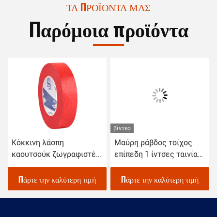
ΤΑ ΠΡΟΪΌΝΤΑ ΜΑΣ
Παρόμοια προϊόντα
βίντεο
Κόκκινη λάσπη
Μαύρη ράβδος τοίχος
καουτσούκ ζωγραφιστές
επίπεδη 1 ίντσες ταινία
ταινία μάσκινγκ κόλλημα
μάσκετινγκ Crepe χαρτί
12mm για αυτοκινήτων
stripping trim
Πάρτε την καλύτερη τιμή
Πάρτε την καλύτερη τιμή