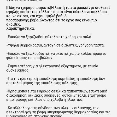
[Πώς να χρησιμοποιήσετε]Η λεπτή ταινία μάσκεϊνγκ υιοθετεί
υψηλής ποιότητας κόλλα, η οποία είναι εύκολο να κολλήσει
και να σκίσει, και έχει υψηλό βαθμό
προσαρμογής.βεβαιώνοντας ότι το έργο σας είναι πιο
ακριβές.
Χαρακτηριστικά:
-
Εύκολο να ξεριζωθεί, εύκολο στη χρήση και απλό.
-
Υψηλή θερμοκρασία, αντοχή σε διαλύτες, γρήγορη πάστα.
-
Εύκολο να ξεφλουδιστεί, να σκιστεί χωρίς κόλλα, πράσινο
φιλικό προς το περιβάλλον.
-
Συμπιεστήρας για ηλεκτρονικά εξαρτήματα, με ταινία
συσκευασίας.
-
Για την ηλεκτρική επικάλυψη ακριβείας, η επικάλυψη δεν
αποτελεί μέρος της επικάλυψης κάλυψης.
-
Χρησιμοποιείται ευρέως σε υλικά παπουτσιών, εσωτερική
διακόσμηση, οικιακές συσκευές, αυτοκίνητα Qi, επίστρωμα
επίστρωσης επίπλων από χάλυβα ή πλαστικό.
-
Κατάλληλο για τη σύνδεση των υλικών σιλικόνης, την
ηλεκτροπληγή, τη βαφή υπερυψωμένης θερμοκρασίας και τις
βιομηχανίες επίστρωσης σκόνης.