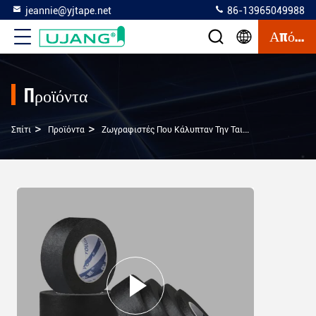
jeannie@yjtape.net
86-13965049988
Απόσπασμα
Προϊόντα
>
>
>
Σπίτι
Προϊόντα
Ζωγραφιστές Που Κάλυπταν Την Ταινία
Προσαρμοσ